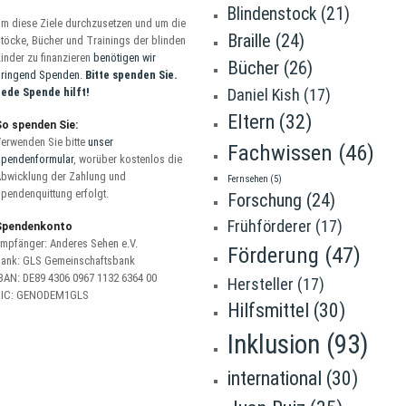
Blindenstock
(21)
m diese Ziele durchzusetzen und um die
Braille
(24)
töcke, Bücher und Trainings der blinden
inder zu finanzieren
benötigen wir
Bücher
(26)
ringend Spenden.
Bitte spenden Sie.
ede Spende hilft!
Daniel Kish
(17)
Eltern
(32)
So spenden Sie:
erwenden Sie bitte
unser
Fachwissen
(46)
pendenformular
, worüber kostenlos die
bwicklung der Zahlung und
Fernsehen
(5)
pendenquittung erfolgt.
Forschung
(24)
Frühförderer
(17)
Spendenkonto
mpfänger: Anderes Sehen e.V.
Förderung
(47)
ank: GLS Gemeinschaftsbank
BAN: DE89 4306 0967 1132 6364 00
Hersteller
(17)
BIC: GENODEM1GLS
Hilfsmittel
(30)
Inklusion
(93)
international
(30)