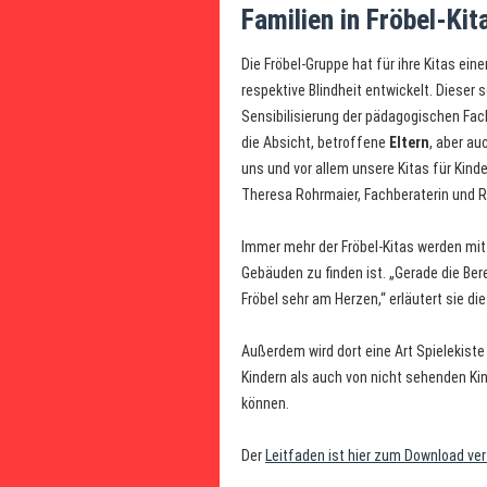
Familien in Fröbel-Kit
Die Fröbel-Gruppe hat für ihre Kitas ein
respektive Blindheit entwickelt. Dieser s
Sensibilisierung der pädagogischen Fach
die Absicht, betroffene
Eltern
, aber a
uns und vor allem unsere Kitas für Kind
Theresa Rohrmaier, Fachberaterin und Re
Immer mehr der Fröbel-Kitas werden mit
Gebäuden zu finden ist. „Gerade die Ber
Fröbel sehr am Herzen,“ erläutert sie 
Außerdem wird dort eine Art Spielekiste
Kindern als auch von nicht sehenden Ki
können.
Der
Leitfaden ist hier zum Download ve