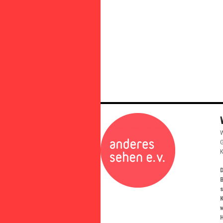
W
G
K
D
K
w
H