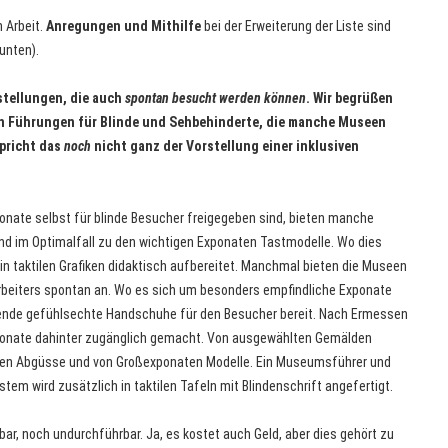
n Arbeit.
Anregungen und Mithilfe
bei der Erweiterung der Liste sind
unten).
stellungen, die auch
spontan besucht werden können
. Wir begrüßen
en Führungen für Blinde und Sehbehinderte, die manche Museen
pricht das
noch
nicht ganz der Vorstellung einer inklusiven
ponate selbst für blinde Besucher freigegeben sind, bieten manche
 im Optimalfall zu den wichtigen Exponaten Tastmodelle. Wo dies
 in taktilen Grafiken didaktisch aufbereitet. Manchmal bieten die Museen
rbeiters spontan an. Wo es sich um besonders empfindliche Exponate
gende gefühlsechte Handschuhe für den Besucher bereit. Nach Ermessen
onate dahinter zugänglich gemacht. Von ausgewählten Gemälden
uren Abgüsse und von Großexponaten Modelle. Ein Museumsführer und
tem wird zusätzlich in taktilen Tafeln mit Blindenschrift angefertigt.
, noch undurchführbar. Ja, es kostet auch Geld, aber dies gehört zu