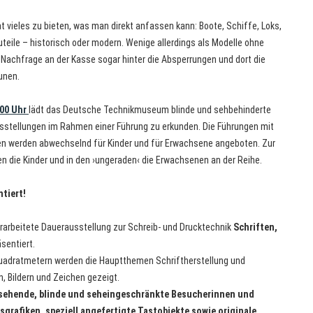
t vieles zu bieten, was man direkt anfassen kann: Boote, Schiffe, Loks,
teile – historisch oder modern. Wenige allerdings als Modelle ohne
 Nachfrage an der Kasse sogar hinter die Absperrungen und dort die
unen.
00 Uhr
lädt das Deutsche Technikmuseum blinde und sehbehinderte
sstellungen im Rahmen einer Führung zu erkunden. Die Führungen mit
en werden abwechselnd für Kinder und für Erwachsene angeboten. Zur
n die Kinder und in den ›ungeraden‹ die Erwachsenen an der Reihe.
tiert!
rarbeitete Dauerausstellung zur Schreib- und Drucktechnik
Schriften,
äsentiert.
Quadratmetern werden die Hauptthemen Schriftherstellung und
, Bildern und Zeichen gezeigt.
sehende, blinde und seheingeschränkte Besucherinnen und
sgrafiken, speziell angefertigte Tastobjekte sowie originale