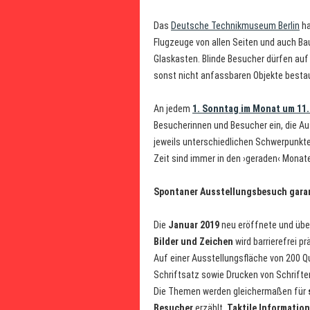
Das
Deutsche Technikmuseum Berlin
ha
Flugzeuge von allen Seiten und auch Bau
Glaskasten. Blinde Besucher dürfen auf
sonst nicht anfassbaren Objekte besta
An jedem
1. Sonntag im Monat um 11.
Besucherinnen und Besucher ein, die Au
jeweils unterschiedlichen Schwerpunkt
Zeit sind immer in den ›geraden‹ Monate
Spontaner Ausstellungsbesuch garan
Die
Januar 2019
neu eröffnete und übe
Bilder und Zeichen
wird barrierefrei pr
Auf einer Ausstellungsfläche von 200 
Schriftsatz sowie Drucken von Schriften
Die Themen werden gleichermaßen für
Besucher
erzählt.
Taktile Information