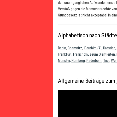
den unumgänglichen Aufwänden eines Mu
Verstoß gegen die Menschenrechte von 
Grundgesetz ist nicht akzeptabel in eine
Alphabetisch nach Städt
Berlin
,
Chemnitz
,
Dornbirn (A), Dresden,
Frankfurt
,
Freilichtmuseum Glentleiten
,
Münster, Nürnberg
,
Paderborn
,
Trier
,
Wol
Allgemeine Beiträge zum 