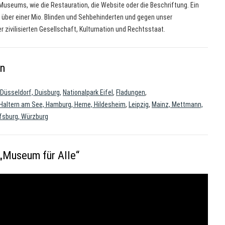
seums, wie die Restauration, die Website oder die Beschriftung. Ein
über einer Mio. Blinden und Sehbehinderten und gegen unser
r zivilisierten Gesellschaft, Kulturnation und Rechtsstaat.
en
 Düsseldorf, Duisburg,
Nationalpark Eifel
,
Fladungen
,
Haltern am See, Hamburg, Herne, Hildesheim
,
Leipzig
,
Mainz, Mettmann,
fsburg, Würzburg
„Museum für Alle“