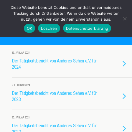
Anderes Sehen e.V.
Diese Website benutzt Cookies und enthält unvermeidbares
Tracking durch Drittanbieter. Wenn du die Website weiter
nutzt, gehen wir von deinem Einverständnis aus.
OK
Löschen
Datenschutzerklärung
Tags › Tätigkeitsbericht
15. JANUAR 2025
Der Tätigkeitsbericht von Anderes Sehen e.V. für
2024
2. FEBRUAR 2024
Der Tätigkeitsbericht von Anderes Sehen e.V. für
2023
25. JANUAR 2023
Der Tätigkeitsbericht von Anderes Sehen e.V. für
2022