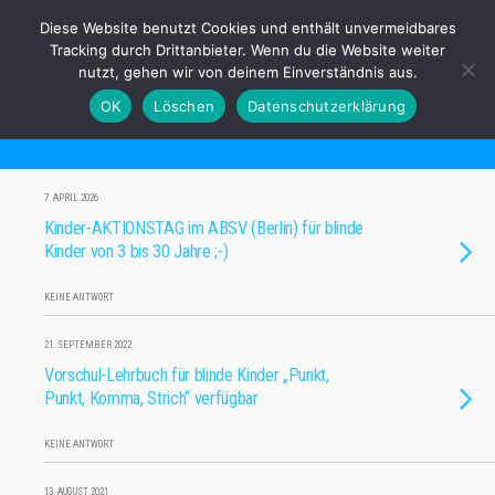
Anderes Sehen e.V.
Diese Website benutzt Cookies und enthält unvermeidbares
Tracking durch Drittanbieter. Wenn du die Website weiter
nutzt, gehen wir von deinem Einverständnis aus.
OK
Löschen
Datenschutzerklärung
Tags › Kinderbücher
7. APRIL 2026
Kinder-AKTIONSTAG im ABSV (Berlin) für blinde
Kinder von 3 bis 30 Jahre ;-)
KEINE ANTWORT
21. SEPTEMBER 2022
Vorschul-Lehrbuch für blinde Kinder „Punkt,
Punkt, Komma, Strich“ verfügbar
KEINE ANTWORT
13. AUGUST 2021