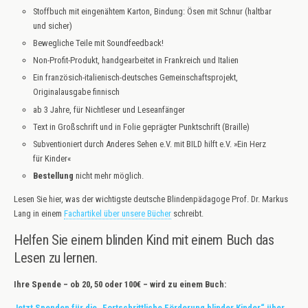
Stoffbuch mit eingenähtem Karton, Bindung: Ösen mit Schnur (haltbar
und sicher)
Bewegliche Teile mit Soundfeedback!
Non-Profit-Produkt, handgearbeitet in Frankreich und Italien
Ein französich-italienisch-deutsches Gemeinschaftsprojekt,
Originalausgabe finnisch
ab 3 Jahre, für Nichtleser und Leseanfänger
Text in Großschrift und in Folie geprägter Punktschrift (Braille)
Subventioniert durch Anderes Sehen e.V. mit BILD hilft e.V. »Ein Herz
für Kinder«
Bestellung
nicht mehr möglich.
Lesen Sie hier, was der wichtigste deutsche Blindenpädagoge Prof. Dr. Markus
Lang in einem
Fachartikel über unsere Bücher
schreibt.
Helfen Sie einem blinden Kind mit einem Buch das
Lesen zu lernen.
Ihre Spende – ob 20, 50 oder 100€ – wird zu einem Buch:
Jetzt Spenden für die „Fortschrittliche Förderung blinder Kinder“ über