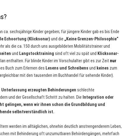
ns?
n ca. sechsjährige Kinder gegeben; für jüngere Kinder gab es bis Ende
lle Echoortung (Klicksonar)
und die
„Keine Grenzen-Philosophie“
hr als die ca. 150 durch uns ausgebildeten Mobilitätstrainer und
keiten
und
Langstocktraining
sind oft viel zu spät und
Klicksonar-
lan enthalten. Für blinde Kinder im Vorschulalter gibt es zur Zeit
nur
es Buch zum Erlernen des
Lesens und Schreibens
und
keines
zum
vergleichbar mit den tausenden im Buchhandel für sehende Kinder).
 Unterlassung erzeugten Behinderungen
schlechte
rn und der Gesellschaft Schritt zu halten. Die
Integration oder
ht gelingen, wenn wir ihnen schon die Grundbildung und
hende selbstverständlich ist.
tern werden im alltäglichen, ohnehin deutlich anstrengenderem Leben,
enschen mit Behinderung oft unzumutbaren Behördengängen, mehrfach