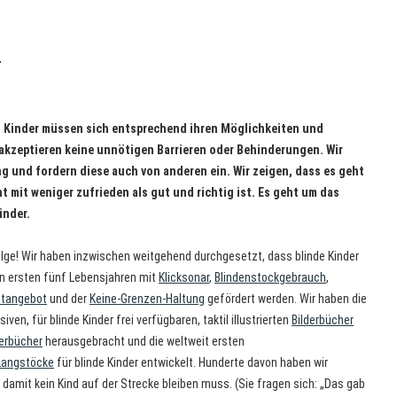
.
n Kinder müssen sich entsprechend ihren Möglichkeiten und
kzeptieren keine unnötigen Barrieren oder Behinderungen. Wir
g und fordern diese auch von anderen ein. Wir zeigen, dass es geht
t mit weniger zufrieden als gut und richtig ist. Es geht um das
inder.
lge! Wir haben inzwischen weitgehend durchgesetzt, dass blinde Kinder
n ersten fünf Lebensjahren mit
Klicksonar
,
Blindenstockgebrauch
,
ftangebot
und der
Keine-Grenzen-Haltung
gefördert werden. Wir haben die
siven, für blinde Kinder frei verfügbaren, taktil illustrierten
Bilderbücher
erbücher
herausgebracht und die weltweit ersten
Langstöcke
für blinde Kinder entwickelt. Hunderte davon haben wir
 damit kein Kind auf der Strecke bleiben muss. (Sie fragen sich: „Das gab