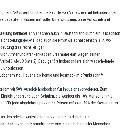
ung der UN-Konvention über die Rechte von Menschen mit Behinderungen
as bedeutet Inklusion mit voller Unterstützung, ohne Aufschub und
stellung behinderter Menschen auch in Deutschland durch ein tatsächlich
leichstellungsgesetz
, das auch die Privatwirtschaft einschließt, wo
deutung dies rechtfertigen.
urch Ämter und Krankenkassen: „Niemand darf wegen seiner
Artikel 3 Abs. 3 Satz 2). Dazu gehört insbesondere sich wiederholende
u unterlassen.
 Lebensmittel, Haushaltschemie und Kosmetik mit Punktschrift
ordern wir
50%-Ausgleichsabgaben für Inklusionsverweigerer
. Zum
, Einrichtungen und auch Schulen, die weniger als 10% Menschen mit
n! Für jede abgelehnte passende Person müssen 50% der Kosten unter
 an Behindertenwerkstätten auszulagern darf nicht als
und damit von der Normalität der Anstellung behinderter Menschen