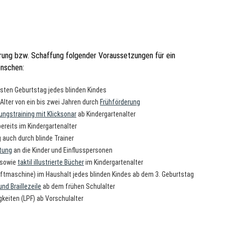
erung bzw. Schaffung folgender Voraussetzungen für ein
enschen:
sten Geburtstag jedes blinden Kindes
lter von ein bis zwei Jahren durch
Frühförderung
ngstraining mit Klicksonar
ab Kindergartenalter
bereits im Kindergartenalter
g auch durch blinde Trainer
tung
an die Kinder und Einflusspersonen
sowie
taktil illustrierte Bücher
im Kindergartenalter
iftmaschine) im Haushalt jedes blinden Kindes ab dem 3. Geburtstag
d Braillezeile
ab dem frühen Schulalter
gkeiten (LPF) ab Vorschulalter