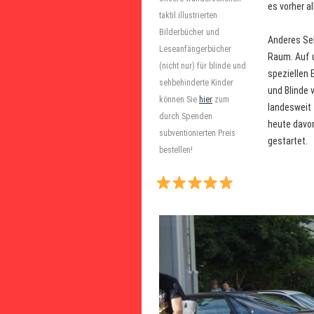
es vorher al
taktil illustrierten
Bilderbücher und
Anderes Seh
Leseanfängerbücher
Raum. Auf u
(nicht nur) für blinde und
speziellen E
sehbehinderte Kinder
und Blinde 
können Sie
hier
zum
landesweit 
durch Spenden
heute davon
subventionierten Preis
gestartet.
bestellen!