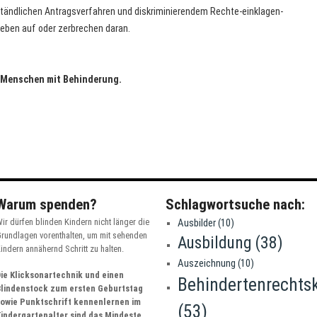
ändlichen Antragsverfahren und diskriminierendem Rechte-einklagen-
geben auf oder zerbrechen daran.
r Menschen mit Behinderung.
Warum spenden?
Schlagwortsuche nach:
ir dürfen blinden Kindern nicht länger die
Ausbilder
(10)
rundlagen vorenthalten, um mit sehenden
Ausbildung
(38)
indern annähernd Schritt zu halten.
Auszeichnung
(10)
ie Klicksonartechnik und einen
Behindertenrechts
Blindenstock zum ersten Geburtstag
sowie Punktschrift kennenlernen im
(53)
indergartenalter sind das Mindeste,