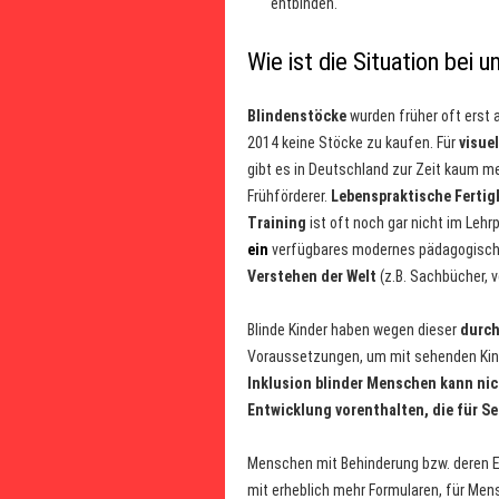
entbinden.
Wie ist die Situation bei u
Blindenstöcke
wurden früher oft erst a
2014 keine Stöcke zu kaufen. Für
visue
gibt es in Deutschland zur Zeit kaum me
Frühförderer.
Lebenspraktische Fertig
Training
ist oft noch gar nicht im Lehrp
ein
verfügbares modernes pädagogisch
Verstehen der Welt
(z.B. Sachbücher, 
Blinde Kinder haben wegen dieser
durch
Voraussetzungen, um mit sehenden Kinde
Inklusion blinder Menschen kann nic
Entwicklung vorenthalten, die für Se
Menschen mit Behinderung bzw. deren El
mit erheblich mehr Formularen, für M