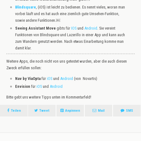
Blindsquare
, (iOS) ist leicht zu bedienen. Es nennt vieles, woran man
vorbei läuft und es hat auch eine ziemlich gute Umsehen-Funktion,
sowie andere Funktionen.￼
Seeing Assistant Move
gibts für
IOS
und
Android
. Sie vereint
Funktionen von Blindsquare und Lazerillo in einer App und kann auch
zum Wandern genutzt werden. Nach etwas Einarbeitung komme man
damit klar.
Weitere Apps, die noch nicht von uns getestet wurden, aber die auch diesen
Zweck erfüllen sollen:
Nav by ViaOpta
für
iOS
und
Android
(von Novartis)
Envision
für
iOS
und
Android
Bitte gebt uns weitere Tipps unten im Kommentarfeld!
Teilen
Tweet
Anpinnen
Mail
SMS