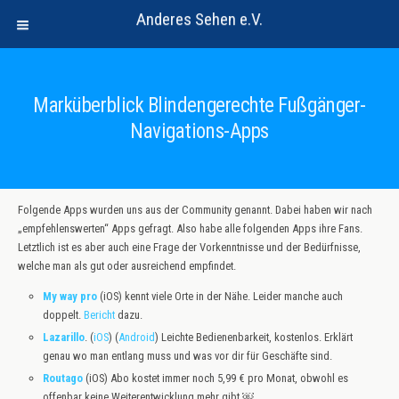
Anderes Sehen e.V.
Marküberblick Blindengerechte Fußgänger-
Navigations-Apps
Folgende Apps wurden uns aus der Community genannt. Dabei haben wir nach
„empfehlenswerten“ Apps gefragt. Also habe alle folgenden Apps ihre Fans.
Letztlich ist es aber auch eine Frage der Vorkenntnisse und der Bedürfnisse,
welche man als gut oder ausreichend empfindet.
My way pro
(iOS) kennt viele Orte in der Nähe. Leider manche auch
doppelt.
Bericht
dazu.
Lazarillo
. (
iOS
) (
Android
) Leichte Bedienenbarkeit, kostenlos. Erklärt
genau wo man entlang muss und was vor dir für Geschäfte sind.
Routago
(iOS) Abo kostet immer noch 5,99 € pro Monat, obwohl es
offenbar keine Weiterentwicklung mehr gibt.￼