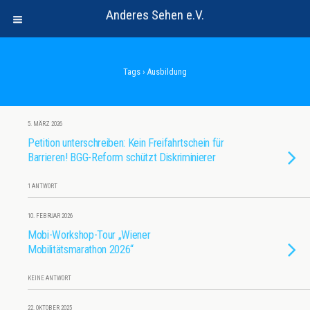
Anderes Sehen e.V.
Tags › Ausbildung
5. MÄRZ 2026
Petition unterschreiben: Kein Freifahrtschein für
Barrieren! BGG-Reform schützt Diskriminierer
1 ANTWORT
10. FEBRUAR 2026
Mobi-Workshop-Tour „Wiener
Mobilitätsmarathon 2026“
KEINE ANTWORT
22. OKTOBER 2025