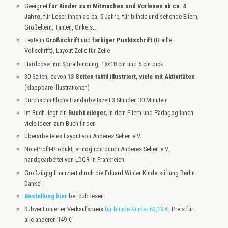
Geeignet
für Kinder zum Mitmachen und Vorlesen ab ca. 4
Jahre,
für Leser:innen ab ca. 5 Jahre, für blinde und sehende Eltern,
Großeltern, Tanten, Onkels…
Texte in
Großschrift
und
farbiger Punktschrift
(Braille
Vollschrift), Layout Zeile für Zeile
Hardcover mit Spiralbindung, 18×18 cm und 6 cm dick
30 Seiten, davon
13 Seiten taktil illustriert,
viele mit Aktivitäten
(klappbare Illustrationen)
Durchschnittliche Handarbeitszeit 3 Stunden 30 Minuten!
Im Buch liegt ein
Buchbeileger,
in dem Eltern und Pädagog:innen
viele Ideen zum Buch finden
Überarbeitetes Layout von Anderes Sehen e.V.
Non-Profit-Produkt, ermöglicht durch Anderes Sehen e.V.,
handgearbeitet von LDQR in Frankreich
Großzügig finanziert durch die Eduard Winter Kinderstiftung Berlin.
Danke!
Bestellung
hier
bei dzb lesen.
Subventionierter Verkaufspreis
für blinde Kinder 63,13 €
, Preis für
alle anderen 149 €