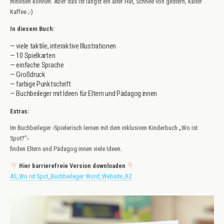
mitlesen können. Aber das ist längst ein alter Hut, Schnee von gestern, kalter
Kaffee ;-)
In diesem Buch:
— viele taktile, interaktive Illustrationen
— 10 Spielkarten
— einfache Sprache
­­— Großdruck
— farbige Punktschrift
— Buchbeileger mit Ideen für Eltern und Pädagog:innen
Extras:
Im Buchbeileger ›Spielerisch lernen mit dem inklusiven Kinderbuch „Wo ist
Spot?”‹
finden Eltern und Pädagog:innen viele Ideen.
Hier barrierefreie Version downloaden
AS_Wo ist Spot_Buchbeileger Word_Website_RZ