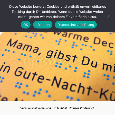
Anderes Sehen e.V.
Diese Website benutzt Cookies und enthält unvermeidbares
Tracking durch Drittanbieter. Wenn du die Website weiter
nutzt, gehen wir von deinem Einverständnis aus.
Zurück zu Josée Lanners & Alessandro Fanan: Emmi im Schlummerland
OK
Löschen
Datenschutzerklärung
Emmi im Schlummerland. Ein taktil illustriertes Kinderbuch.