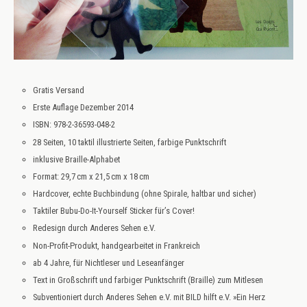
Gratis Versand
Erste Auflage Dezember 2014
ISBN: 978-2-36593-048-2
28 Seiten, 10 taktil illustrierte Seiten, farbige Punktschrift
inklusive Braille-Alphabet
Format: 29,7 cm x 21,5 cm x 18 cm
Hardcover, echte Buchbindung (ohne Spirale, haltbar und sicher)
Taktiler Bubu-Do-It-Yourself Sticker für’s Cover!
Redesign durch Anderes Sehen e.V.
Non-Profit-Produkt, handgearbeitet in Frankreich
ab 4 Jahre, für Nichtleser und Leseanfänger
Text in Großschrift und farbiger Punktschrift (Braille) zum Mitlesen
Subventioniert durch Anderes Sehen e.V. mit BILD hilft e.V. »Ein Herz