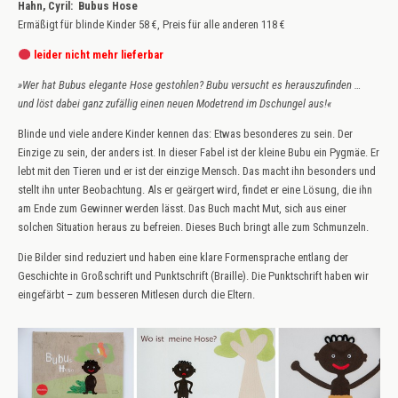
Hahn, Cyril: Bubus Hose
Ermäßigt für blinde Kinder 58 €, Preis für alle anderen 118 €
leider nicht mehr lieferbar
»Wer hat Bubus elegante Hose gestohlen? Bubu versucht es herauszufinden …
und löst dabei ganz zufällig einen neuen Modetrend im Dschungel aus!«
Blinde und viele andere Kinder kennen das: Etwas besonderes zu sein. Der
Einzige zu sein, der anders ist. In dieser Fabel ist der kleine Bubu ein Pygmäe. Er
lebt mit den Tieren und er ist der einzige Mensch. Das macht ihn besonders und
stellt ihn unter Beobachtung. Als er geärgert wird, findet er eine Lösung, die ihn
am Ende zum Gewinner werden lässt. Das Buch macht Mut, sich aus einer
solchen Situation heraus zu befreien. Dieses Buch bringt alle zum Schmunzeln.
Die Bilder sind reduziert und haben eine klare Formensprache entlang der
Geschichte in Großschrift und Punktschrift (Braille). Die Punktschrift haben wir
eingefärbt – zum besseren Mitlesen durch die Eltern.