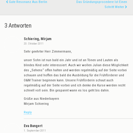
Gute Resonanz Aus Berlin
Das Gründungsprocedere Ist Einen
Schritt Weiter
3 Antworten
Schiering, Mirjam
20. Oktober 2011
Sehr geehrter Herr Zimmermann,
unser Sohn ist nun bald ein Jahr und ist an Tönen und Lauten als
blindes Kind sehr interessiert. Auch wir wollen Julian diese Möglichkeit
des „Sehens“ offen halten und werden regelmäßig auf der Seite vorbei
schauen und hoffen das bald die Ausbildung für die Frühförderer und
O&M Trainer beginnen kann. Unsere Frühförderin schaut auch
regelmäßig auf der Seite vorbei und ich denke die Kurse werden recht
schnell voll sein. Bin gespannt wann es los geht bis dahin.
Grüße aus Niederbayern
Mirjam Schiering
Reply
Eva Bangert
1. September 2011