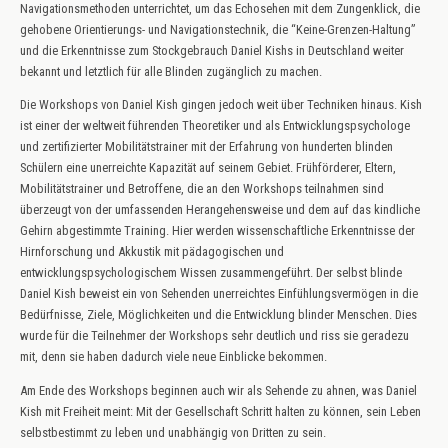
Navigationsmethoden unterrichtet, um das Echosehen mit dem Zungenklick, die
gehobene Orientierungs- und Navigationstechnik, die “Keine-Grenzen-Haltung”
und die Erkenntnisse zum Stockgebrauch Daniel Kishs in Deutschland weiter
bekannt und letztlich für alle Blinden zugänglich zu machen.
Die Workshops von Daniel Kish gingen jedoch weit über Techniken hinaus. Kish
ist einer der weltweit führenden Theoretiker und als Entwicklungspsychologe
und zertifizierter Mobilitätstrainer mit der Erfahrung von hunderten blinden
Schülern eine unerreichte Kapazität auf seinem Gebiet. Frühförderer, Eltern,
Mobilitätstrainer und Betroffene, die an den Workshops teilnahmen sind
überzeugt von der umfassenden Herangehensweise und dem auf das kindliche
Gehirn abgestimmte Training. Hier werden wissenschaftliche Erkenntnisse der
Hirnforschung und Akkustik mit pädagogischen und
entwicklungspsychologischem Wissen zusammengeführt. Der selbst blinde
Daniel Kish beweist ein von Sehenden unerreichtes Einfühlungsvermögen in die
Bedürfnisse, Ziele, Möglichkeiten und die Entwicklung blinder Menschen. Dies
wurde für die Teilnehmer der Workshops sehr deutlich und riss sie geradezu
mit, denn sie haben dadurch viele neue Einblicke bekommen.
Am Ende des Workshops beginnen auch wir als Sehende zu ahnen, was Daniel
Kish mit Freiheit meint: Mit der Gesellschaft Schritt halten zu können, sein Leben
selbstbestimmt zu leben und unabhängig von Dritten zu sein.