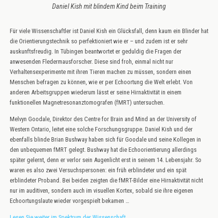
Daniel Kish mit blindem Kind beim Training
Für viele Wissenschaftler ist Daniel Kish ein Glücksfall, denn kaum ein Blinder hat
die Orientierungstechnik so perfektioniert wie er – und zudem ist er sehr
auskunftsfreudig. In Tübingen beantwortet er geduldig die Fragen der
anwesenden Fledermausforscher. Diese sind froh, einmal nicht nur
Verhaltensexperimente mit ihren Tieren machen zu müssen, sondern einen
Menschen befragen zu können, wie er per Echoortung die Welt erlebt. Von
anderen Arbeitsgruppen wiederum lässt er seine Hirnaktivität in einem
funktionellen Magnetresonanztomografen (fMRT) untersuchen.
Melvyn Goodale, Direktor des Centre for Brain and Mind an der University of
Western Ontario, leitet eine solche Forschungsgruppe. Daniel Kish und der
ebenfalls blinde Brian Bushway haben sich für Goodale und seine Kollegen in
den unbequemen fMRT gelegt. Bushway hat die Echoorientierung allerdings
später gelernt, denn er verlor sein Augenlicht erst in seinem 14. Lebensjahr. So
waren es also zwei Versuchspersonen: ein früh erblindeter und ein spät
erblindeter Proband. Bei beiden zeigten die fMRT-Bilder eine Hirnaktivität nicht
nur im auditiven, sondern auch im visuellen Kortex, sobald sie ihre eigenen
Echoortungslaute wieder vorgespielt bekamen …
Lesen Sie weiter im Spektrum der Wissenschaft