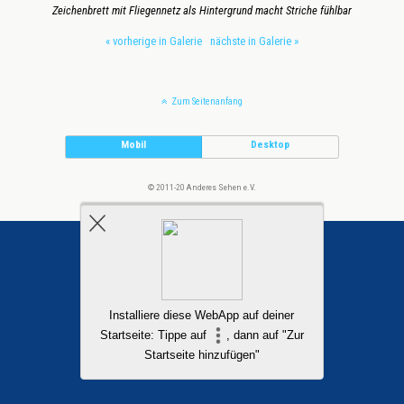
Zeichenbrett mit Fliegennetz als Hintergrund macht Striche fühlbar
« vorherige in Galerie
nächste in Galerie »
Zum Seitenanfang
Mobil
Desktop
© 2011-20 Anderes Sehen e.V.
Installiere diese WebApp auf deiner
Startseite: Tippe auf
, dann auf "Zur
Startseite hinzufügen"