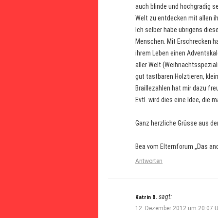
auch blinde und hochgradig s
Welt zu entdecken mit allen i
Ich selber habe übrigens dies
Menschen. Mit Erschrecken ha
ihrem Leben einen Adventskale
aller Welt (Weihnachtsspezial
gut tastbaren Holztieren, kle
Braillezahlen hat mir dazu fre
Evtl. wird dies eine Idee, die
Ganz herzliche Grüsse aus de
Bea vom Elternforum „Das and
Antworten
sagt:
Katrin B.
12. Dezember 2012 um 20:07 U