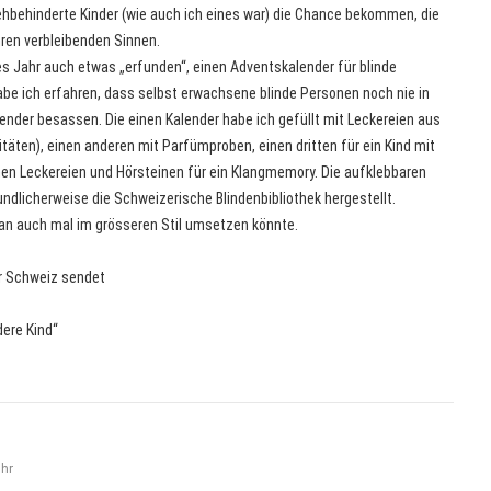
ehbehinderte Kinder (wie auch ich eines war) die Chance bekommen, die
hren verbleibenden Sinnen.
es Jahr auch etwas „erfunden“, einen Adventskalender für blinde
be ich erfahren, dass selbst erwachsene blinde Personen noch nie in
nder besassen. Die einen Kalender habe ich gefüllt mit Leckereien aus
itäten), einen anderen mit Parfümproben, einen dritten für ein Kind mit
inen Leckereien und Hörsteinen für ein Klangmemory. Die aufklebbaren
undlicherweise die Schweizerische Blindenbibliothek hergestellt.
 man auch mal im grösseren Stil umsetzen könnte.
r Schweiz sendet
ere Kind“
hr