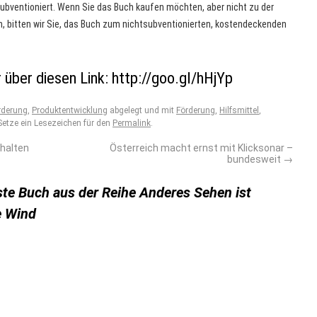
ubventioniert. Wenn Sie das Buch kaufen möchten, aber nicht zu der
n, bitten wir Sie, das Buch zum nichtsubventionierten, kostendeckenden
r über diesen Link: http://goo.gl/hHjYp
rderung
,
Produktentwicklung
abgelegt und mit
Förderung
,
Hilfsmittel
,
Setze ein Lesezeichen für den
Permalink
.
rhalten
Österreich macht ernst mit Klicksonar –
bundesweit
→
ste Buch aus der Reihe Anderes Sehen ist
e Wind