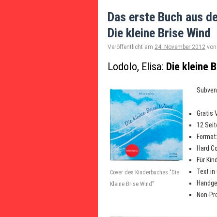
Das erste Buch aus de
Die kleine Brise Wind
Veröffentlicht am
24. November 2012
von
Lodolo, Elisa:
Die kleine 
Subvent
Gratis 
12 Seite
Format:
Hard Co
Für Kin
Text in
Cover des Kinderbuches "Die
Handgea
Kleine Brise Wind"
Non-Pro