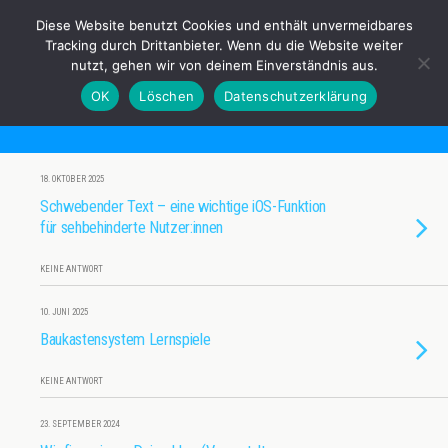
Anderes Sehen e.V.
Diese Website benutzt Cookies und enthält unvermeidbares
Tracking durch Drittanbieter. Wenn du die Website weiter
nutzt, gehen wir von deinem Einverständnis aus.
OK
Löschen
Datenschutzerklärung
Kategorien ›
Produktentwicklung
18. OKTOBER 2025
Schwebender Text – eine wichtige iOS-Funktion
für sehbehinderte Nutzer:innen
KEINE ANTWORT
10. JUNI 2025
Baukastensystem Lernspiele
KEINE ANTWORT
23. SEPTEMBER 2024