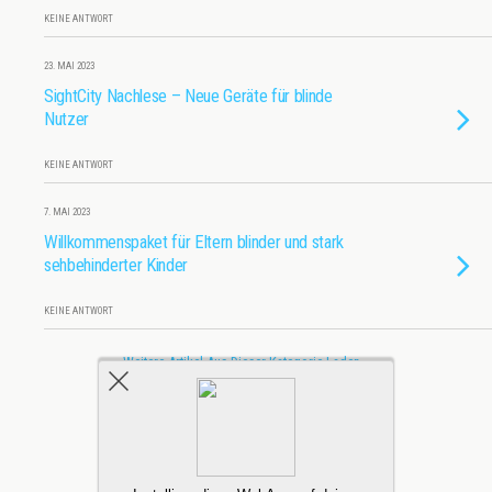
KEINE ANTWORT
23. MAI 2023
SightCity Nachlese – Neue Geräte für blinde
Nutzer
KEINE ANTWORT
7. MAI 2023
Willkommenspaket für Eltern blinder und stark
sehbehinderter Kinder
KEINE ANTWORT
Weitere Artikel Aus Dieser Kategorie Laden…
Zum Seitenanfang