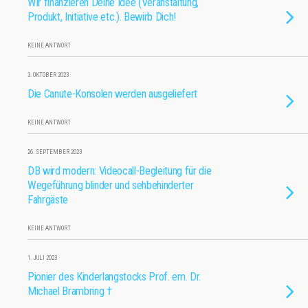
Wir finanzieren Deine Idee (Veranstaltung,
Produkt, Initiative etc.). Bewirb Dich!
KEINE ANTWORT
3. OKTOBER 2023
Die Canute-Konsolen werden ausgeliefert
KEINE ANTWORT
26. SEPTEMBER 2023
DB wird modern: Videocall-Begleitung für die
Wegeführung blinder und sehbehinderter
Fahrgäste
KEINE ANTWORT
1. JULI 2023
Pionier des Kinderlangstocks Prof. em. Dr.
Michael Brambring †