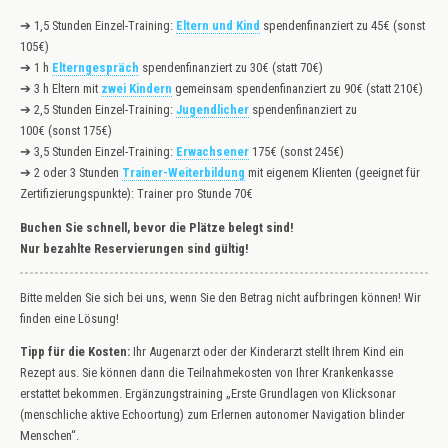
➔ 1,5 Stunden Einzel-Training:
Eltern und Kind
spendenfinanziert zu 45€ (sonst
105€)
➔ 1 h
Elterngespräch
spendenfinanziert zu 30€ (statt 70€)
➔ 3 h Eltern mit
zwei Kindern
gemeinsam spendenfinanziert zu 90€ (statt 210€)
➔ 2,5 Stunden Einzel-Training:
Jugendlicher
spendenfinanziert zu
100€ (sonst 175€)
➔ 3,5 Stunden Einzel-Training:
Erwachsener
175€
(sonst 245€)
➔ 2 oder 3 Stunden
Trainer-Weiterbildung
mit eigenem Klienten (geeignet für
Zertifizierungspunkte): Trainer pro Stunde 70€
Buchen Sie schnell, bevor die Plätze belegt sind!
Nur bezahlte Reservierungen sind gültig!
Bitte melden Sie sich bei uns, wenn Sie den Betrag nicht aufbringen können! Wir
finden eine Lösung!
Tipp für die Kosten:
Ihr Augenarzt oder der Kinderarzt stellt Ihrem Kind ein
Rezept aus. Sie können dann die Teilnahmekosten von Ihrer Krankenkasse
erstattet bekommen. Ergänzungstraining „Erste Grundlagen von Klicksonar
(menschliche aktive Echoortung) zum Erlernen autonomer Navigation blinder
Menschen“.