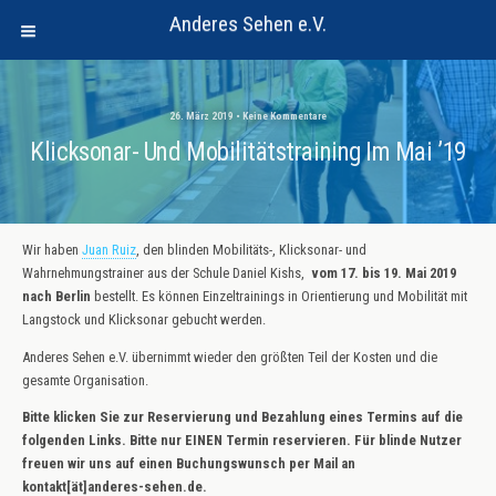
Anderes Sehen e.V.
26. März 2019 • Keine Kommentare
Klicksonar- Und Mobilitätstraining Im Mai ’19
Wir haben
Juan Ruiz
, den blinden Mobilitäts-, Klicksonar- und
Wahrnehmungstrainer aus der Schule Daniel Kishs,
vom 17. bis 19. Mai 2019
nach Berlin
bestellt. Es können Einzeltrainings in Orientierung und Mobilität mit
Langstock und Klicksonar gebucht werden.
Anderes Sehen e.V. übernimmt wieder den größten Teil der Kosten und die
gesamte Organisation.
Bitte klicken Sie zur Reservierung und Bezahlung eines Termins auf die
folgenden Links. Bitte nur EINEN Termin reservieren. Für blinde Nutzer
freuen wir uns auf einen Buchungswunsch per Mail an
kontakt[ät]anderes-sehen.de.