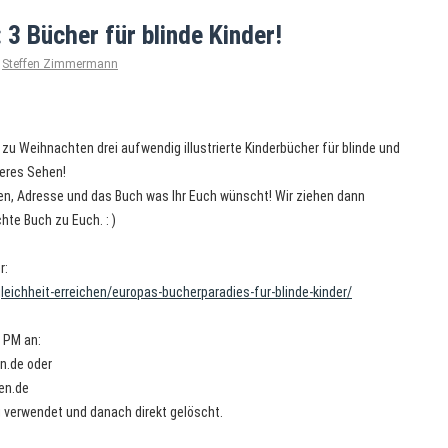
3 Bücher für blinde Kinder!
Steffen Zimmermann
u Weihnachten drei aufwendig illustrierte Kinderbücher für blinde und
deres Sehen!
, Adresse und das Buch was Ihr Euch wünscht! Wir ziehen dann
te Buch zu Euch. : )
r:
eichheit-erreichen/europas-bucherparadies-fur-blinde-kinder/
 PM an:
en.de oder
en.de
g verwendet und danach direkt gelöscht.