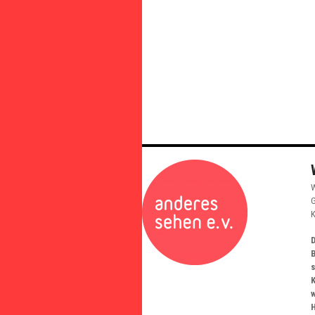
W
G
K
D
K
w
H