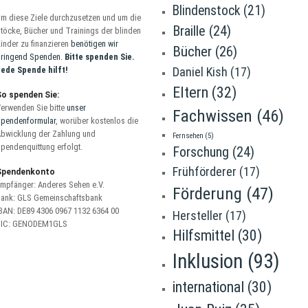
Blindenstock
(21)
m diese Ziele durchzusetzen und um die
Braille
(24)
töcke, Bücher und Trainings der blinden
inder zu finanzieren
benötigen wir
Bücher
(26)
ringend Spenden.
Bitte spenden Sie.
ede Spende hilft!
Daniel Kish
(17)
Eltern
(32)
So spenden Sie:
erwenden Sie bitte
unser
Fachwissen
(46)
pendenformular
, worüber kostenlos die
bwicklung der Zahlung und
Fernsehen
(5)
pendenquittung erfolgt.
Forschung
(24)
Frühförderer
(17)
Spendenkonto
mpfänger: Anderes Sehen e.V.
Förderung
(47)
ank: GLS Gemeinschaftsbank
BAN: DE89 4306 0967 1132 6364 00
Hersteller
(17)
BIC: GENODEM1GLS
Hilfsmittel
(30)
Inklusion
(93)
international
(30)