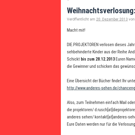
Weihnachtsverlosung: 
Veröffentlicht am
20. Dezember 2013
von
Macht mit!
DIE.PROJEKTOREN verlosen dieses Jahr z
sehbehinderte Kinder aus der Reihe An
Schickt
bis zum 28.12.2013
Euren Namen
die Gewinner und schicken das gewünsch
Eine Übersicht der Bücher findet Ihr unte
http://www.anderes-sehen.de/chancengl
Also, zum Teilnehmen einfach Mail oder
die projektoren/ d.rusch[at]dieprojektor
anderes sehen/ kontakt[at]anderes-seh
Eure Daten werden nur für die Verlosun