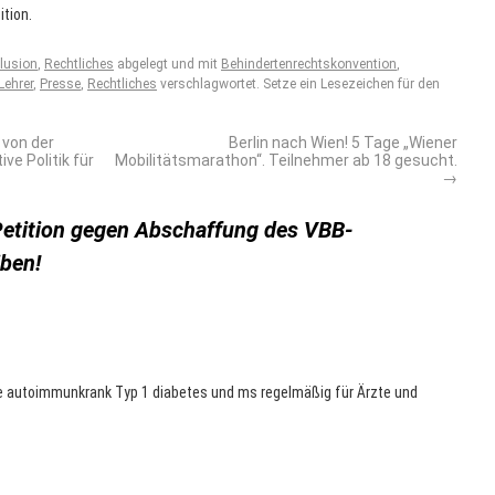
ition.
klusion
,
Rechtliches
abgelegt und mit
Behindertenrechtskonvention
,
ehrer
,
Presse
,
Rechtliches
verschlagwortet. Setze ein Lesezeichen für den
 von der
Berlin nach Wien! 5 Tage „Wiener
ve Politik für
Mobilitätsmarathon“. Teilnehmer ab 18 gesucht.
→
Petition gegen Abschaffung des VBB-
iben!
ce autoimmunkrank Typ 1 diabetes und ms regelmäßig für Ärzte und