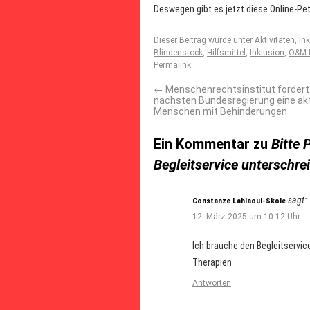
Deswegen gibt es jetzt diese Online-Pet
Dieser Beitrag wurde unter
Aktivitäten
,
In
Blindenstock
,
Hilfsmittel
,
Inklusion
,
O&M-L
Permalink
.
←
Menschenrechtsinstitut fordert
nächsten Bundesregierung eine akti
Menschen mit Behinderungen
Ein Kommentar zu
Bitte 
Begleitservice unterschre
sagt:
Constanze Lahlaoui-Skole
12. März 2025 um 10:12 Uhr
Ich brauche den Begleitservi
Therapien
Antworten