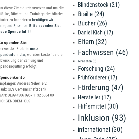
Blindenstock
(21)
m diese Ziele durchzusetzen und um die
Braille
(24)
töcke, Bücher und Trainings der blinden
inder zu finanzieren
benötigen wir
Bücher
(26)
ringend Spenden.
Bitte spenden Sie.
ede Spende hilft!
Daniel Kish
(17)
Eltern
(32)
So spenden Sie:
erwenden Sie bitte
unser
Fachwissen
(46)
pendenformular
, worüber kostenlos die
bwicklung der Zahlung und
Fernsehen
(5)
pendenquittung erfolgt.
Forschung
(24)
Frühförderer
(17)
Spendenkonto
mpfänger: Anderes Sehen e.V.
Förderung
(47)
ank: GLS Gemeinschaftsbank
BAN: DE89 4306 0967 1132 6364 00
Hersteller
(17)
BIC: GENODEM1GLS
Hilfsmittel
(30)
Inklusion
(93)
international
(30)