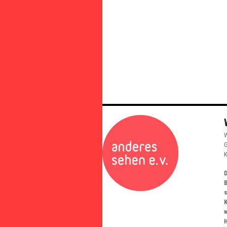
W
G
K
D
K
w
H