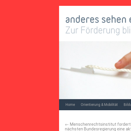
Home
Orientierung & Mobilität
Bild
←
Menschenrechtsinstitut fordert
nächsten Bundesregierung eine akti