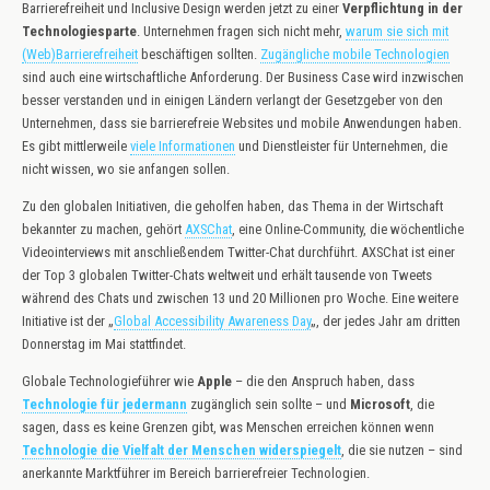
Barrierefreiheit und Inclusive Design werden jetzt zu einer
Verpflichtung in der
Technologiesparte
. Unternehmen fragen sich nicht mehr,
warum sie sich mit
(Web)Barrierefreiheit
beschäftigen sollten.
Zugängliche mobile Technologien
sind auch eine wirtschaftliche Anforderung. Der Business Case wird inzwischen
besser verstanden und in einigen Ländern verlangt der Gesetzgeber von den
Unternehmen, dass sie barrierefreie Websites und mobile Anwendungen haben.
Es gibt mittlerweile
viele Informationen
und Dienstleister für Unternehmen, die
nicht wissen, wo sie anfangen sollen.
Zu den globalen Initiativen, die geholfen haben, das Thema in der Wirtschaft
bekannter zu machen, gehört
AXSChat
, eine Online-Community, die wöchentliche
Videointerviews mit anschließendem Twitter-Chat durchführt. AXSChat ist einer
der Top 3 globalen Twitter-Chats weltweit und erhält tausende von Tweets
während des Chats und zwischen 13 und 20 Millionen pro Woche. Eine weitere
Initiative ist der „
Global Accessibility Awareness Day
„, der jedes Jahr am dritten
Donnerstag im Mai stattfindet.
Globale Technologieführer wie
Apple
– die den Anspruch haben, dass
Technologie für jedermann
zugänglich sein sollte – und
Microsoft
, die
sagen, dass es keine Grenzen gibt, was Menschen erreichen können wenn
Technologie die Vielfalt der Menschen widerspiegelt
, die sie nutzen – sind
anerkannte Marktführer im Bereich barrierefreier Technologien.