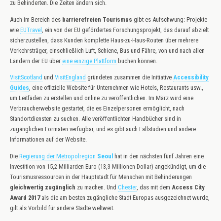
zu Behinderten. Die Zeiten ändern sich.
Auch im Bereich des
barrierefreien Tourismus
gibt es Aufschwung: Projekte
wie
EUTravel
, ein von der EU gefördertes Forschungsprojekt, das darauf abzielt
sicherzustellen, dass Kunden komplette Haus-zu-Haus-Routen über mehrere
Verkehrsträger, einschließlich Luft, Schiene, Bus und Fähre, von und nach allen
Ländern der EU über
eine einzige Plattform
buchen können.
VisitScotland
und
VisitEngland
gründeten zusammen die Initiative
Accessibility
Guides
, eine offizielle Website für Unternehmen wie Hotels, Restaurants usw.,
um Leitfäden zu erstellen und online zu veröffentlichen. Im März wird eine
Verbraucherwebsite gestartet, die es Einzelpersonen ermöglicht, nach
Standortdiensten zu suchen. Alle veröffentlichten Handbücher sind in
zugänglichen Formaten verfügbar, und es gibt auch Fallstudien und andere
Informationen auf der Website.
Die
Regierung der Metropolregion
Seoul
hat in den nächsten fünf Jahren eine
Investition von 15,2 Milliarden Euro (13,3 Millionen Dollar) angekündigt, um die
Tourismusressourcen in der Hauptstadt für Menschen mit Behinderungen
gleichwertig zugänglich
zu machen. Und
Chester
, das mit dem
Access City
Award 2017
als die am besten zugängliche Stadt Europas ausgezeichnet wurde,
gilt als Vorbild für andere Städte weltweit.