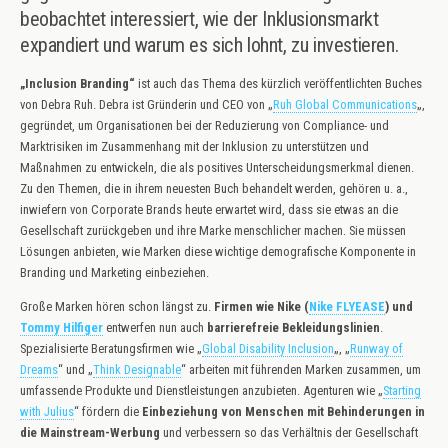
beobachtet interessiert, wie der Inklusionsmarkt
expandiert und warum es sich lohnt, zu investieren.
„Inclusion Branding“
ist auch das Thema des kürzlich veröffentlichten Buches
von Debra Ruh. Debra ist Gründerin und CEO von „
Ruh Global Communications
„,
gegründet, um Organisationen bei der Reduzierung von Compliance- und
Marktrisiken im Zusammenhang mit der Inklusion zu unterstützen und
Maßnahmen zu entwickeln, die als positives Unterscheidungsmerkmal dienen.
Zu den Themen, die in ihrem neuesten Buch behandelt werden, gehören u. a.,
inwiefern von Corporate Brands heute erwartet wird, dass sie etwas an die
Gesellschaft zurückgeben und ihre Marke menschlicher machen. Sie müssen
Lösungen anbieten, wie Marken diese wichtige demografische Komponente in
Branding und Marketing einbeziehen.
Große Marken hören schon längst zu.
Firmen wie Nike (
Nike FLYEASE
) und
Tommy Hilfiger
entwerfen nun auch
barrierefreie Bekleidungslinien
.
Spezialisierte Beratungsfirmen wie „
Global Disability Inclusion
„, „
Runway of
Dreams
“ und „
Think Designable
“ arbeiten mit führenden Marken zusammen, um
umfassende Produkte und Dienstleistungen anzubieten. Agenturen wie „
Starting
with Julius
“ fördern die
Einbeziehung von Menschen mit Behinderungen in
die Mainstream-Werbung
und verbessern so das Verhältnis der Gesellschaft