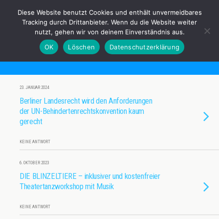
Anderes Sehen e.V.
Diese Website benutzt Cookies und enthält unvermeidbares
Tracking durch Drittanbieter. Wenn du die Website weiter
nutzt, gehen wir von deinem Einverständnis aus.
OK
Löschen
Datenschutzerklärung
Tags › Berlin
23. JANUAR 2024
Berliner Landesrecht wird den Anforderungen
der UN-Behindertenrechtskonvention kaum
gerecht
KEINE ANTWORT
6. OKTOBER 2023
DIE BLINZELTIERE – inklusiver und kostenfreier
Theatertanzworkshop mit Musik
KEINE ANTWORT