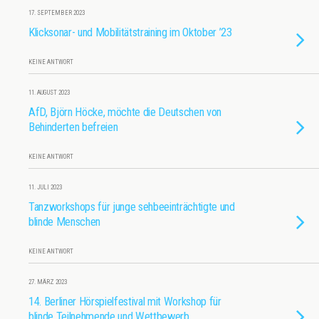
17. SEPTEMBER 2023
Klicksonar- und Mobilitätstraining im Oktober ’23
KEINE ANTWORT
11. AUGUST 2023
AfD, Björn Höcke, möchte die Deutschen von
Behinderten befreien
KEINE ANTWORT
11. JULI 2023
Tanzworkshops für junge sehbeeinträchtigte und
blinde Menschen
KEINE ANTWORT
27. MÄRZ 2023
14. Berliner Hörspielfestival mit Workshop für
blinde Teilnehmende und Wettbewerb